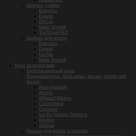
Щипцы -гофре
Babyliss
Dewal
DoCut
Mark Shmidt
TopStylePRO
Щипцы для волос
Babyliss
Dewal
Ga.Ma
Mark Shmidt
Уход за волосами
Безсульфатный уход
Кондиционеры, бальзамы, маски, спреи для
волос
Alan Hadash
Alcina
Alfaparf Milano
Cocochoco
Concept
Ice By Natura Siberica
Revlon
Skinga
Краски для волос и оксиды