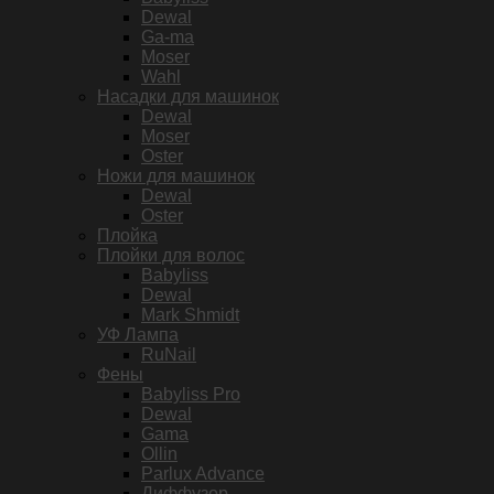
Dewal
Ga-ma
Moser
Wahl
Насадки для машинок
Dewal
Moser
Oster
Ножи для машинок
Dewal
Oster
Плойка
Плойки для волос
Babyliss
Dewal
Mark Shmidt
УФ Лампа
RuNail
Фены
Babyliss Pro
Dewal
Gama
Ollin
Parlux Advance
Диффузор