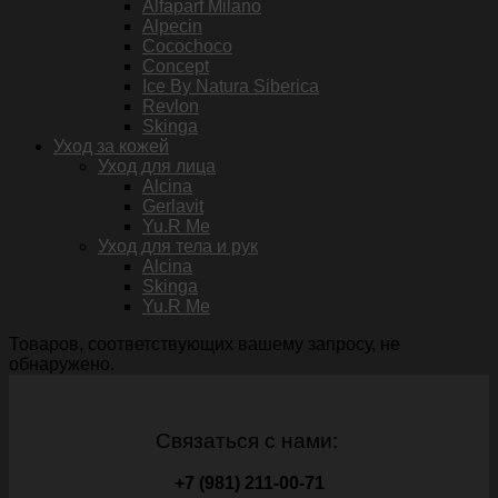
Alfaparf Milano
Alpecin
Cocochoco
Concept
Ice By Natura Siberica
Revlon
Skinga
Уход за кожей
Уход для лица
Alcina
Gerlavit
Yu.R Me
Уход для тела и рук
Alcina
Skinga
Yu.R Me
Товаров, соответствующих вашему запросу, не
обнаружено.
Связаться с нами:
+7 (981) 211-00-71