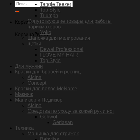
Искать:
Tangle Teezer
Top Style
Triumph
Сопутствующие товары для работы
Корзина
парикмахеров
Yoko
Корзина пуста.
Шапочка для мелирования
щетки
Dewal Professional
I LOVE MY HAIR
Top Style
Для мужчин
Краски для бровей и ресниц
Alcina
Concept
Краски для волос MeName
Макияж
Маникюр и Педикюр
Alcina
Средства по уходу за кожей рук и ног
Gehwol
Gerlasan
Техника
Машинка для стрижек
Babyliss