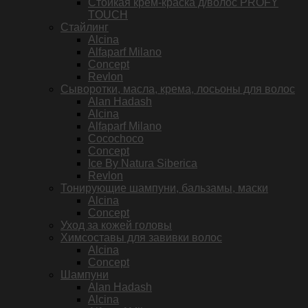
Стойкая крем-краска д/волос PROFY
TOUCH
Стайлинг
Alcina
Alfaparf Milano
Concept
Revlon
Сыворотки, масла, крема, лосьоны для волос
Alan Hadash
Alcina
Alfaparf Milano
Cocochoco
Concept
Ice By Natura Siberica
Revlon
Тонирующие шампуни, бальзамы, маски
Alcina
Concept
Уход за кожей головы
Химсоставы для завивки волос
Alcina
Concept
Шампуни
Alan Hadash
Alcina