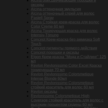
Alcina обесцвечивающие порошки и
оксиды
Alcina оттеночная эмульсия
Alcina оттеночный спрей для волос
Pastell Spray
Alcina Стойкая крем-краска для волос
Color Creme 60 мл
Alcina Тонирующая краска для волос
Intensiv-Tönung
Concept Крем-краска без аммиака Soft
Touch
Concept пигменты прямого действия
Concept порошки и оксиды
Elgon Крем-краска "Мода и Стайлинг" 125
мл
Revlon Revlonissimo Color Excel Краска
тонирующая 70 мл
Revlon Revlonissimo Colorsmetique
Intense Blonde 60мл
Revlon Revlonissimo Colorsmetique
стойкий краситель для волос 60 мл
Revlon оксиды
Revlonissimo Colorsmetique High
Coverage стойкий краситель для волос с
высоким процентом седины 60 мл