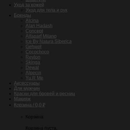
Уход за кожей
Уход для тела и рук
Бренды
Alcina
Alan Hadash
Concept
Alfaparf Milano
Ice By Natura Siberica
Gehwol
Cocochoco
Revlon
Skinga
Dewal
Alpecin
Yu.R Me
Аксессуары
Для мужчин
Краски для бровей и ресниц
Макияж
Корзина /
0,0
₽
Корзина
Корзина пуста.