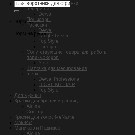
Искать:
воротники для стрижки
пелерины
Dewal
Пеньюары
Корзина
Расчески
Dewal
Корзина пуста.
Tangle Teezer
Top Style
Triumph
Сопутствующие товары для работы
парикмахеров
Yoko
Шапочка для мелирования
щетки
Dewal Professional
I LOVE MY HAIR
Top Style
Для мужчин
Краски для бровей и ресниц
Alcina
Concept
Краски для волос MeName
Макияж
Маникюр и Педикюр
Alcina