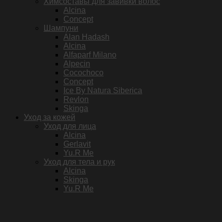
Химсоставы для завивки волос
Alcina
Concept
Шампуни
Alan Hadash
Alcina
Alfaparf Milano
Alpecin
Cocochoco
Concept
Ice By Natura Siberica
Revlon
Skinga
Уход за кожей
Уход для лица
Alcina
Gerlavit
Yu.R Me
Уход для тела и рук
Alcina
Skinga
Yu.R Me