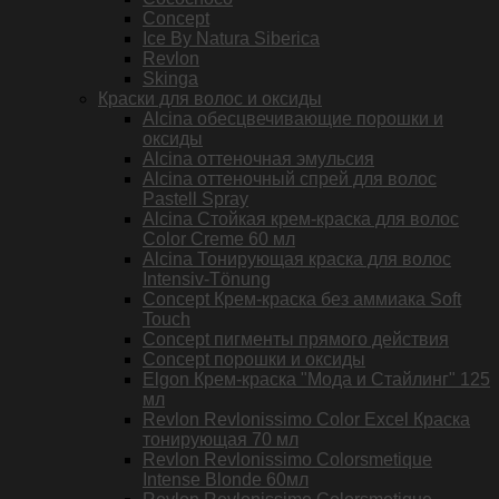
Concept
Ice By Natura Siberica
Revlon
Skinga
Краски для волос и оксиды
Alcina обесцвечивающие порошки и
оксиды
Alcina оттеночная эмульсия
Alcina оттеночный спрей для волос
Pastell Spray
Alcina Стойкая крем-краска для волос
Color Creme 60 мл
Alcina Тонирующая краска для волос
Intensiv-Tönung
Concept Крем-краска без аммиака Soft
Touch
Concept пигменты прямого действия
Concept порошки и оксиды
Elgon Крем-краска "Мода и Стайлинг" 125
мл
Revlon Revlonissimo Color Excel Краска
тонирующая 70 мл
Revlon Revlonissimo Colorsmetique
Intense Blonde 60мл