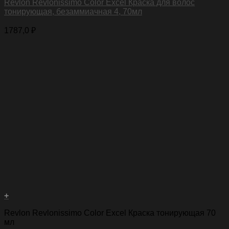
Revlon Revlonissimo Color Excel Краска для волос
тонирующая, безаммиачная 4, 70мл
1787,0
₽
+
Revlon Revlonissimo Color Excel Краска тонирующая 70
мл