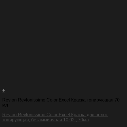
+
Revlon Revlonissimo Color Excel Краска тонирующая 70
мл
Revlon Revlonissimo Color Excel Краска для волос
тонирующая, безаммиачная 10.02 , 70мл