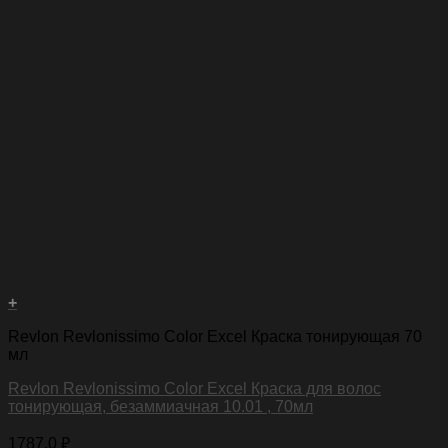
+
Revlon Revlonissimo Color Excel Краска тонирующая 70
мл
Revlon Revlonissimo Color Excel Краска для волос
тонирующая, безаммиачная 10.01 , 70мл
1787,0
₽