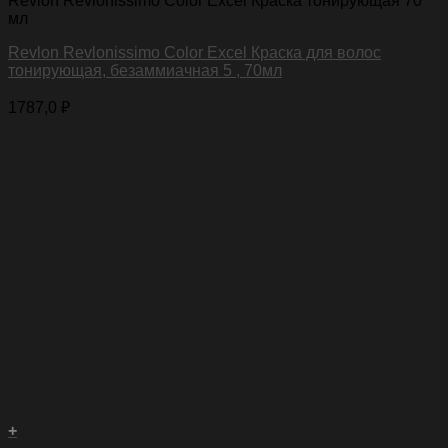
Revlon Revlonissimo Color Excel Краска тонирующая 70
мл
Revlon Revlonissimo Color Excel Краска для волос
тонирующая, безаммиачная 5 , 70мл
1787,0
₽
+