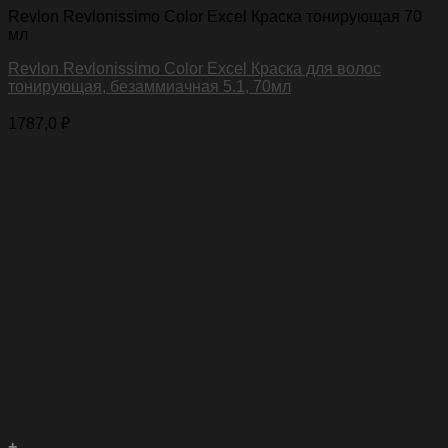
Revlon Revlonissimo Color Excel Краска тонирующая 70
мл
Revlon Revlonissimo Color Excel Краска для волос
тонирующая, безаммиачная 5.1, 70мл
1787,0
₽
+