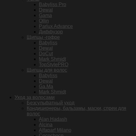
Babyliss Pro
Dewal
Gama
Ollin
Parlux Advance
Диффузор
Щипцы -гофре
Babyliss
Dewal
DoCut
Mark Shmidt
TopStylePRO
Щипцы для волос
Babyliss
Dewal
Ga.Ma
Mark Shmidt
Уход за волосами
Безсульфатный уход
Кондиционеры, бальзамы, маски, спреи для
волос
Alan Hadash
Alcina
Alfaparf Milano
Cocochoco