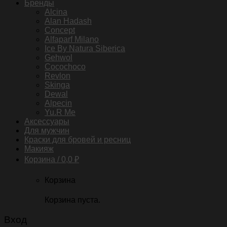
Бренды
Alcina
Alan Hadash
Concept
Alfaparf Milano
Ice By Natura Siberica
Gehwol
Cocochoco
Revlon
Skinga
Dewal
Alpecin
Yu.R Me
Аксессуары
Для мужчин
Краски для бровей и ресниц
Макияж
Корзина /
0,0
₽
Корзина
Корзина пуста.
Вход