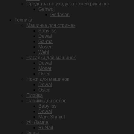
Средства по уходу за кожей рук и ног
Gehwol
Gerlasan
Техника
Машинка для стрижек
Babyliss
Dewal
Ga-ma
Moser
Wahl
Насадки для машинок
Dewal
Moser
Oster
Ножи для машинок
Dewal
Oster
Плойка
Плойки для волос
Babyliss
Dewal
Mark Shmidt
УФ Лампа
RuNail
Фены