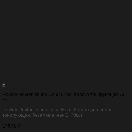
+
Revlon Revlonissimo Color Excel Краска тонирующая 70
мл
Revlon Revlonissimo Color Excel Краска для волос
тонирующая, безаммиачная 1, 70мл
1787,0
₽