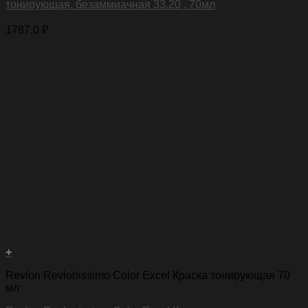
тонирующая, безаммиачная 33.20 , 70мл
1787,0
₽
+
Revlon Revlonissimo Color Excel Краска тонирующая 70
мл