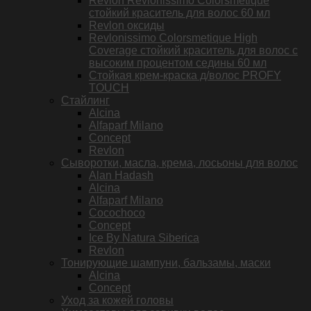
Revlon Revlonissimo Colorsmetique
стойкий краситель для волос 60 мл
Revlon оксиды
Revlonissimo Colorsmetique High
Coverage стойкий краситель для волос с
высоким процентом седины 60 мл
Стойкая крем-краска д/волос PROFY
TOUCH
Стайлинг
Alcina
Alfaparf Milano
Concept
Revlon
Сыворотки, масла, крема, лосьоны для волос
Alan Hadash
Alcina
Alfaparf Milano
Cocochoco
Concept
Ice By Natura Siberica
Revlon
Тонирующие шампуни, бальзамы, маски
Alcina
Concept
Уход за кожей головы