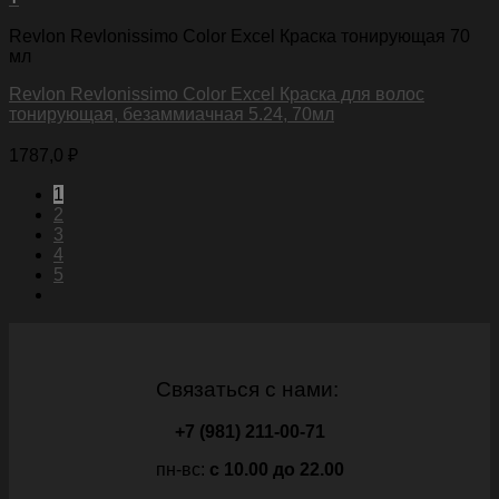
Revlon Revlonissimo Color Excel Краска тонирующая 70
мл
Revlon Revlonissimo Color Excel Краска для волос
тонирующая, безаммиачная 5.24, 70мл
1787,0
₽
1
2
3
4
5
Связаться с нами:
+7 (981) 211-00-71
пн-вс:
c 10.00 до 22.00