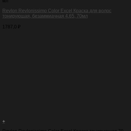
мл
Revlon Revlonissimo Color Excel Краска для волос
тонирующая, безаммиачная 4.65, 70мл
1787,0
₽
+