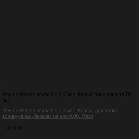
+
Revlon Revlonissimo Color Excel Краска тонирующая 70
мл
Revlon Revlonissimo Color Excel Краска для волос
тонирующая, безаммиачная 0.00, 70мл
1787,0
₽