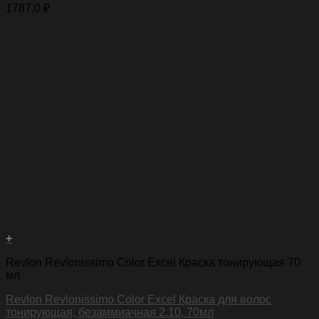
1787,0
₽
+
Revlon Revlonissimo Color Excel Краска тонирующая 70
мл
Revlon Revlonissimo Color Excel Краска для волос
тонирующая, безаммиачная 2.10, 70мл