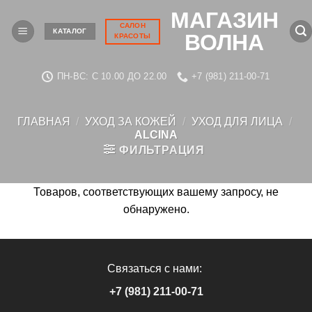
Skip
МАГАЗИН
to
САЛОН
КАТАЛОГ
ВОЛНА
КРАСОТЫ
content
ПН-ВС: C 10.00 ДО 22.00
+7 (981) 211-00-71
ГЛАВНАЯ
/
УХОД ЗА КОЖЕЙ
/
УХОД ДЛЯ ЛИЦА
/
ALCINA
ФИЛЬТРАЦИЯ
Товаров, соответствующих вашему запросу, не
обнаружено.
Связаться с нами:
+7 (981) 211-00-71