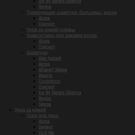
Ice By Natura Siberica
Revlon
Тонирующие шампуни, бальзамы, маски
Alcina
Concept
Уход за кожей головы
Химсоставы для завивки волос
Alcina
Concept
Шампуни
Alan Hadash
Alcina
Alfaparf Milano
Alpecin
Cocochoco
Concept
Ice By Natura Siberica
Revlon
Skinga
Уход за кожей
Уход для лица
Alcina
Gerlavit
Yu.R Me