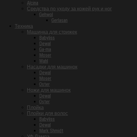
Alcina
Средства по уходу за кожей рук и ног
Gehwol
Gerlasan
Техника
Машинка для стрижек
Babyliss
Dewal
Ga-ma
Moser
Wahl
Насадки для машинок
Dewal
Moser
Oster
Ножи для машинок
Dewal
Oster
Плойка
Плойки для волос
Babyliss
Dewal
Mark Shmidt
УФ Лампа