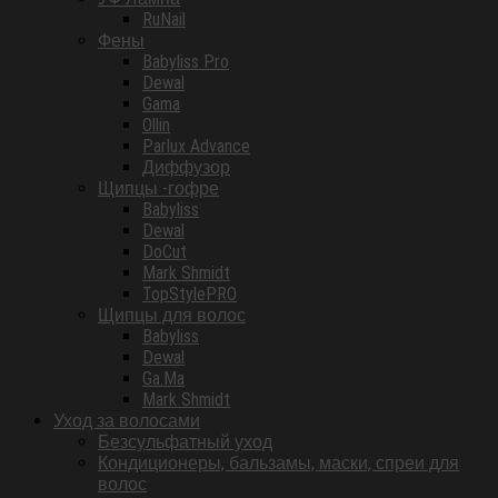
RuNail
Фены
Babyliss Pro
Dewal
Gama
Ollin
Parlux Advance
Диффузор
Щипцы -гофре
Babyliss
Dewal
DoCut
Mark Shmidt
TopStylePRO
Щипцы для волос
Babyliss
Dewal
Ga.Ma
Mark Shmidt
Уход за волосами
Безсульфатный уход
Кондиционеры, бальзамы, маски, спреи для
волос