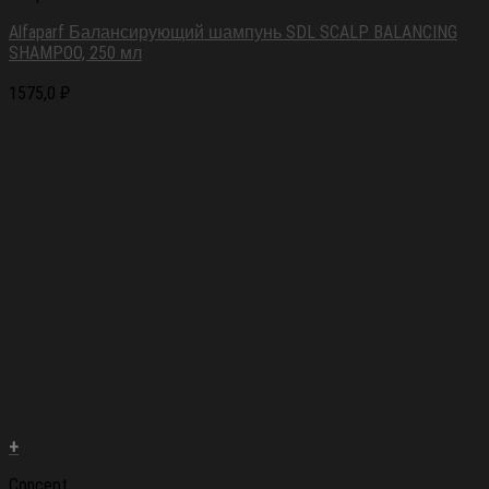
Alfaparf Балансирующий шампунь SDL SCALP BALANCING
SHAMPOO, 250 мл
1575,0
₽
+
Concept