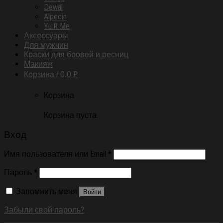
Dewal
Alpecin
Yu.R Me
Аксессуары
Для мужчин
Краски для бровей и ресниц
Макияж
Корзина /
0,0
₽
Корзина
Корзина пуста.
Вход
Имя пользователя или Email
*
Пароль
*
Запомнить меня
Войти
Забыли свой пароль?