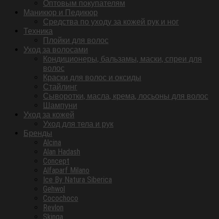
Оптовым покупателям
Маникюр и Педикюр
Средства по уходу за кожей рук и ног
Техника
Плойки для волос
Уход за волосами
Кондиционеры, бальзамы, маски, спреи для
волос
Краски для волос и оксиды
Стайлинг
Сыворотки, масла, крема, лосьоны для волос
Шампуни
Уход за кожей
Уход для тела и рук
Бренды
Alcina
Alan Hadash
Concept
Alfaparf Milano
Ice By Natura Siberica
Gehwol
Cocochoco
Revlon
Skinga