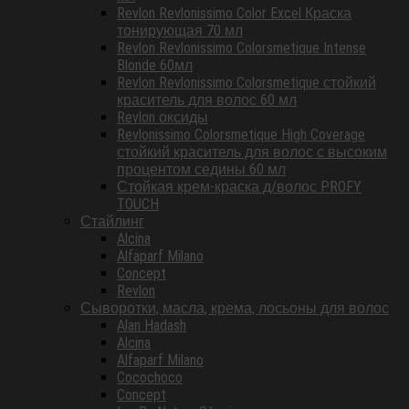
Revlon Revlonissimo Color Excel Краска
тонирующая 70 мл
Revlon Revlonissimo Colorsmetique Intense
Blonde 60мл
Revlon Revlonissimo Colorsmetique стойкий
краситель для волос 60 мл
Revlon оксиды
Revlonissimo Colorsmetique High Coverage
стойкий краситель для волос с высоким
процентом седины 60 мл
Стойкая крем-краска д/волос PROFY
TOUCH
Стайлинг
Alcina
Alfaparf Milano
Concept
Revlon
Сыворотки, масла, крема, лосьоны для волос
Alan Hadash
Alcina
Alfaparf Milano
Cocochoco
Concept