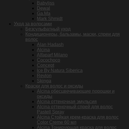
Babyliss
Dewal
Ga.Ma
Mark Shmidt
Уход за волосами
Безсульфатный уход
Кондиционеры, бальзамы, маски, спреи для
волос
Alan Hadash
Alcina
Alfaparf Milano
Cocochoco
Concept
Ice By Natura Siberica
Revlon
Skinga
Краски для волос и оксиды
Alcina обесцвечивающие порошки и
оксиды
Alcina оттеночная эмульсия
Alcina оттеночный спрей для волос
Pastell Spray
Alcina Стойкая крем-краска для волос
Color Creme 60 мл
Alcina Тонирующая краска для волос