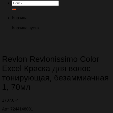
Искать:
Корзина
Корзина пуста.
Revlon Revlonissimo Color
Excel Краска для волос
тонирующая, безаммиачная
1, 70мл
1787,0
₽
Арт. 7244148001