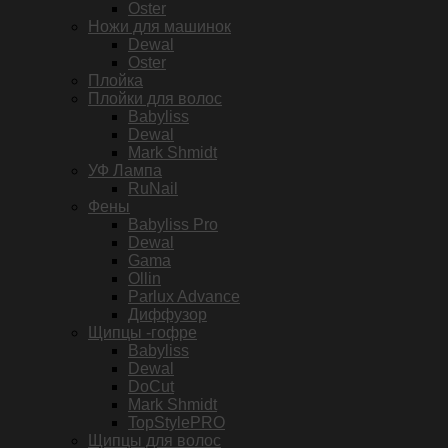
Oster
Ножи для машинок
Dewal
Oster
Плойка
Плойки для волос
Babyliss
Dewal
Mark Shmidt
УФ Лампа
RuNail
Фены
Babyliss Pro
Dewal
Gama
Ollin
Parlux Advance
Диффузор
Щипцы -гофре
Babyliss
Dewal
DoCut
Mark Shmidt
TopStylePRO
Щипцы для волос