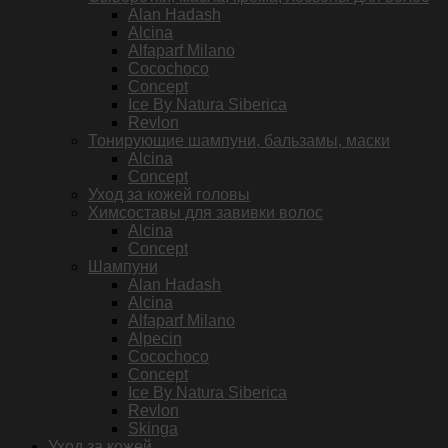
Alan Hadash
Alcina
Alfaparf Milano
Cocochoco
Concept
Ice By Natura Siberica
Revlon
Тонирующие шампуни, бальзамы, маски
Alcina
Concept
Уход за кожей головы
Химсоставы для завивки волос
Alcina
Concept
Шампуни
Alan Hadash
Alcina
Alfaparf Milano
Alpecin
Cocochoco
Concept
Ice By Natura Siberica
Revlon
Skinga
Уход за кожей