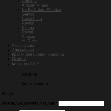
Concept
Alfaparf Milano
Ice By Natura Siberica
Gehwol
Cocochoco
Revlon
Skinga
Dewal
Alpecin
Yu.R Me
Аксессуары
Для мужчин
Краски для бровей и ресниц
Макияж
Корзина /
0,0
₽
Корзина
Корзина пуста.
Вход
Имя пользователя или Email
*