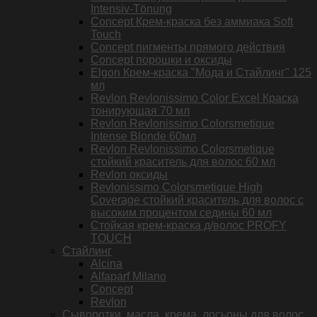
Intensiv-Tönung
Concept Крем-краска без аммиака Soft
Touch
Concept пигменты прямого действия
Concept порошки и оксиды
Elgon Крем-краска "Мода и Стайлинг" 125
мл
Revlon Revlonissimo Color Excel Краска
тонирующая 70 мл
Revlon Revlonissimo Colorsmetique
Intense Blonde 60мл
Revlon Revlonissimo Colorsmetique
стойкий краситель для волос 60 мл
Revlon оксиды
Revlonissimo Colorsmetique High
Coverage стойкий краситель для волос с
высоким процентом седины 60 мл
Стойкая крем-краска д/волос PROFY
TOUCH
Стайлинг
Alcina
Alfaparf Milano
Concept
Revlon
Сыворотки, масла, крема, лосьоны для волос