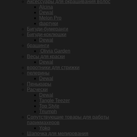
Аксессуары для окрашивания волос
Alcina
Dewal
Melon Pro
фартуки
Бигуди-бумеранги
Бигуди-коклюшки
Dewal
брашинги
Olivia Garden
Весы для краски
Dewal
воротники для стрижки
пелерины
Dewal
Пеньюары
Расчески
Dewal
Tangle Teezer
Top Style
Triumph
Сопутствующие товары для работы
парикмахеров
Yoko
Шапочка для мелирования