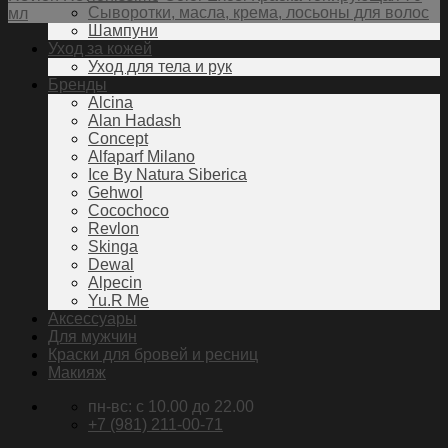
Сыворотки, масла, крема, лосьоны для волос
мл
Шампуни
Уход за кожей
Уход для тела и рук
Бренды
Alcina
Alan Hadash
Concept
Alfaparf Milano
Ice By Natura Siberica
Gehwol
Cocochoco
Revlon
Skinga
Dewal
Alpecin
Yu.R Me
Аксессуары
Для мужчин
Краски для бровей и ресниц
Макияж
пн-вс: c 10.00 до 22.00
+7 (981) 211-00-71