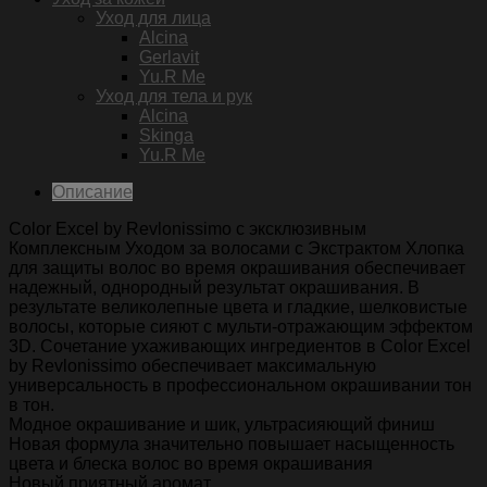
Уход для лица
Alcina
Gerlavit
Yu.R Me
Уход для тела и рук
Alcina
Skinga
Yu.R Me
Описание
Color Excel by Revlonissimo с эксклюзивным
Комплексным Уходом за волосами с Экстрактом Хлопка
для защиты волос во время окрашивания обеспечивает
надежный, однородный результат окрашивания. В
результате великолепные цвета и гладкие, шелковистые
волосы, которые сияют c мульти-отражающим эффектом
3D. Сочетание ухаживающих ингредиентов в Color Excel
by Revlonissimo обеспечивает максимальную
универсальность в профессиональном окрашивании тон
в тон.
Модное окрашивание и шик, ультрасияющий финиш
Новая формула значительно повышает насыщенность
цвета и блеска волос во время окрашивания
Новый приятный аромат