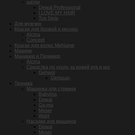
щетки
Dewal Professional
I LOVE MY HAIR
Top Style
Для мужчин
Краски для бровей и ресниц
Alcina
Concept
Краски для волос MeName
Макияж
Маникюр и Педикюр
Alcina
Средства по уходу за кожей рук и ног
Gehwol
Gerlasan
Техника
Машинка для стрижек
Babyliss
Dewal
Ga-ma
Moser
Wahl
Насадки для машинок
Dewal
Moser