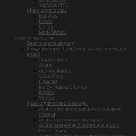
TopStylePRO
Щипцы для волос
Babyliss
Dewal
Ga.Ma
Mark Shmidt
Уход за волосами
Безсульфатный уход
Кондиционеры, бальзамы, маски, спреи для
волос
Alan Hadash
Alcina
Alfaparf Milano
Cocochoco
Concept
Ice By Natura Siberica
Revlon
Skinga
Краски для волос и оксиды
Alcina обесцвечивающие порошки и
оксиды
Alcina оттеночная эмульсия
Alcina оттеночный спрей для волос
Pastell Spray