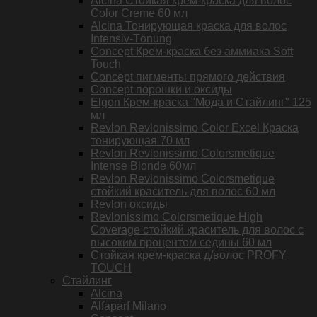
Alcina Стойкая крем-краска для волос
Color Creme 60 мл
Alcina Тонирующая краска для волос
Intensiv-Tönung
Concept Крем-краска без аммиака Soft
Touch
Concept пигменты прямого действия
Concept порошки и оксиды
Elgon Крем-краска "Мода и Стайлинг" 125
мл
Revlon Revlonissimo Color Excel Краска
тонирующая 70 мл
Revlon Revlonissimo Colorsmetique
Intense Blonde 60мл
Revlon Revlonissimo Colorsmetique
стойкий краситель для волос 60 мл
Revlon оксиды
Revlonissimo Colorsmetique High
Coverage стойкий краситель для волос с
высоким процентом седины 60 мл
Стойкая крем-краска д/волос PROFY
TOUCH
Стайлинг
Alcina
Alfaparf Milano