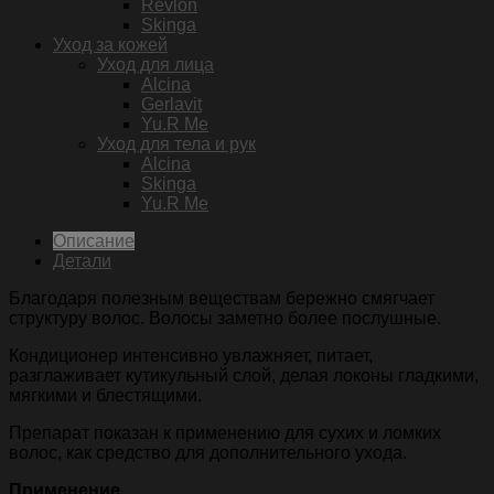
Revlon
Skinga
Уход за кожей
Уход для лица
Alcina
Gerlavit
Yu.R Me
Уход для тела и рук
Alcina
Skinga
Yu.R Me
Описание
Детали
Благодаря полезным веществам бережно смягчает
структуру волос. Волосы заметно более послушные.
Кондиционер интенсивно увлажняет, питает,
разглаживает кутикульный слой, делая локоны гладкими,
мягкими и блестящими.
Препарат показан к применению для сухих и ломких
волос, как средство для дополнительного ухода.
Применение