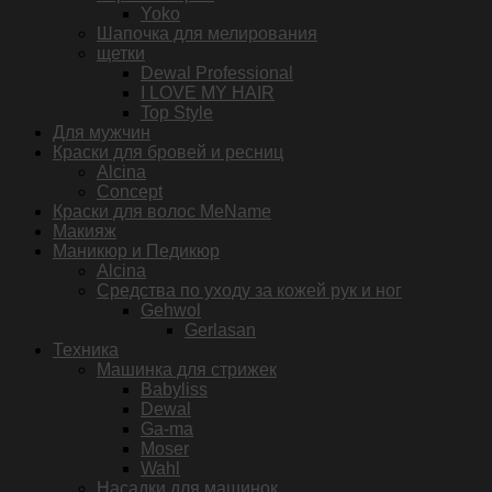
Yoko
Шапочка для мелирования
щетки
Dewal Professional
I LOVE MY HAIR
Top Style
Для мужчин
Краски для бровей и ресниц
Alcina
Concept
Краски для волос MeName
Макияж
Маникюр и Педикюр
Alcina
Средства по уходу за кожей рук и ног
Gehwol
Gerlasan
Техника
Машинка для стрижек
Babyliss
Dewal
Ga-ma
Moser
Wahl
Насадки для машинок