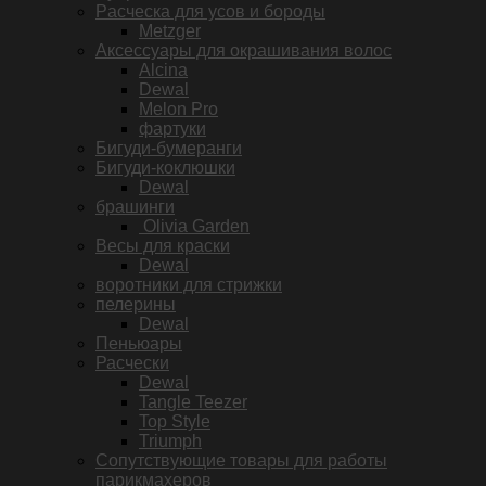
LEAVE-
Pасческа для усов и бороды
IN
Metzger
CONDITIONER,
Аксессуары для окрашивания волос
200
Alcina
мл
Dewal
Melon Pro
фартуки
Бигуди-бумеранги
Бигуди-коклюшки
Dewal
брашинги
Olivia Garden
Весы для краски
Dewal
воротники для стрижки
пелерины
Dewal
Пеньюары
Расчески
Dewal
Tangle Teezer
Top Style
Triumph
Сопутствующие товары для работы
парикмахеров