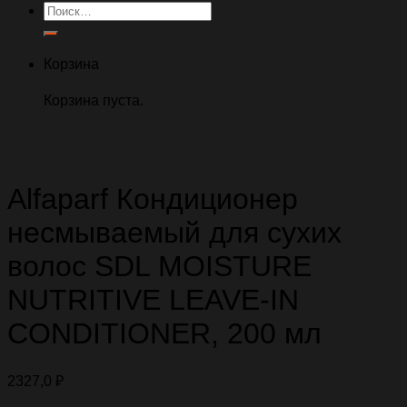
Искать:
Корзина
Корзина пуста.
Alfaparf Кондиционер
несмываемый для сухих
волос SDL MOISTURE
NUTRITIVE LEAVE-IN
CONDITIONER, 200 мл
2327,0
₽