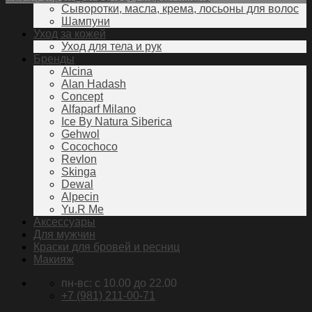
Сыворотки, масла, крема, лосьоны для волос
Шампуни
Уход за кожей
Уход для тела и рук
Бренды
Alcina
Alan Hadash
Concept
Alfaparf Milano
Ice By Natura Siberica
Gehwol
Cocochoco
Revlon
Skinga
Dewal
Alpecin
Yu.R Me
Аксессуары
Для мужчин
Краски для бровей и ресниц
Макияж
пн-вс: c 10.00 до 22.00
+7 (981) 211-00-71