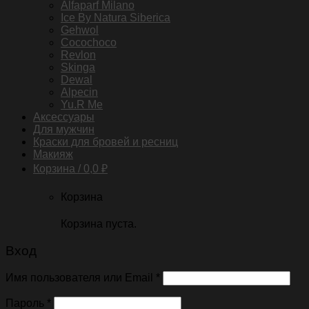
Alfaparf Milano
Ice By Natura Siberica
Gehwol
Cocochoco
Revlon
Skinga
Dewal
Alpecin
Yu.R Me
Аксессуары
Для мужчин
Краски для бровей и ресниц
Макияж
Корзина /
0,0
₽
Корзина
Корзина пуста.
Вход
Имя пользователя или Email
*
Пароль
*