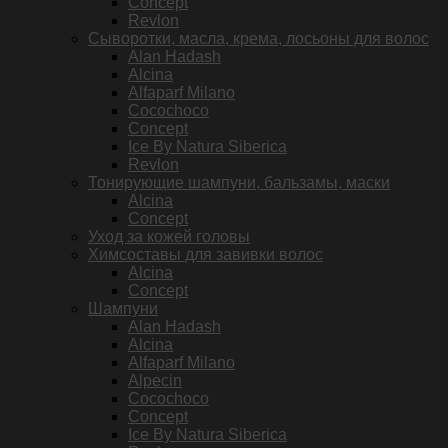
Concept
Revlon
Сыворотки, масла, крема, лосьоны для волос
Alan Hadash
Alcina
Alfaparf Milano
Cocochoco
Concept
Ice By Natura Siberica
Revlon
Тонирующие шампуни, бальзамы, маски
Alcina
Concept
Уход за кожей головы
Химсоставы для завивки волос
Alcina
Concept
Шампуни
Alan Hadash
Alcina
Alfaparf Milano
Alpecin
Cocochoco
Concept
Ice By Natura Siberica