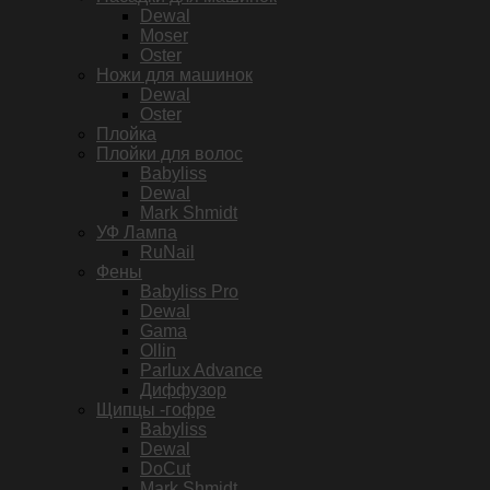
Dewal
Moser
Oster
Ножи для машинок
Dewal
Oster
Плойка
Плойки для волос
Babyliss
Dewal
Mark Shmidt
УФ Лампа
RuNail
Фены
Babyliss Pro
Dewal
Gama
Ollin
Parlux Advance
Диффузор
Щипцы -гофре
Babyliss
Dewal
DoCut
Mark Shmidt