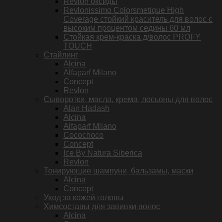
Revlon оксиды
Revlonissimo Colorsmetique High
Coverage стойкий краситель для волос с
высоким процентом седины 60 мл
Стойкая крем-краска д/волос PROFY
TOUCH
Стайлинг
Alcina
Alfaparf Milano
Concept
Revlon
Сыворотки, масла, крема, лосьоны для волос
Alan Hadash
Alcina
Alfaparf Milano
Cocochoco
Concept
Ice By Natura Siberica
Revlon
Тонирующие шампуни, бальзамы, маски
Alcina
Concept
Уход за кожей головы
Химсоставы для завивки волос
Alcina