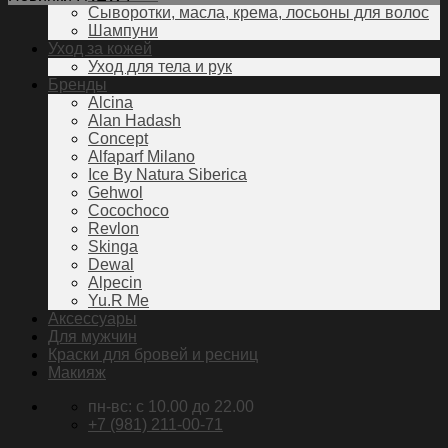
Сыворотки, масла, крема, лосьоны для волос
Шампуни
Уход за кожей
Уход для тела и рук
Бренды
Alcina
Alan Hadash
Concept
Alfaparf Milano
Ice By Natura Siberica
Gehwol
Cocochoco
Revlon
Skinga
Dewal
Alpecin
Yu.R Me
Аксессуары
Для мужчин
Краски для бровей и ресниц
Макияж
пн-вс: c 10.00 до 22.00
+7 (981) 211-00-71