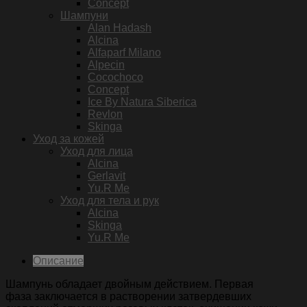
Concept
Шампуни
Alan Hadash
Alcina
Alfaparf Milano
Alpecin
Cocochoco
Concept
Ice By Natura Siberica
Revlon
Skinga
Уход за кожей
Уход для лица
Alcina
Gerlavit
Yu.R Me
Уход для тела и рук
Alcina
Skinga
Yu.R Me
Описание
Шампунь обладает двойным действием. Первая
фаза заключается в растворении затвердевших