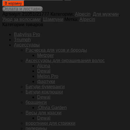
товара
В корзину
Alpecin
Оплата и доставка
шампунь
Артикул:
21051/21777
Категории:
Alpecin
,
Для мужчин
,
против
Уход за волосами
,
Шампуни
Метка:
Alpecin
перхоти
Категории товаров
и
выпадения
Babyliss Pro
волос
Triumph
200мл
Аксессуары
Pасческа для усов и бороды
Metzger
Аксессуары для окрашивания волос
Alcina
Dewal
Melon Pro
фартуки
Бигуди-бумеранги
Бигуди-коклюшки
Dewal
брашинги
Olivia Garden
Весы для краски
Dewal
воротники для стрижки
пелерины