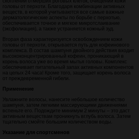
скоплений отмерших роговых клеток, очищении кожи
головы от перхоти. Благодаря комбинации активных
веществ, в которой учитываются все самые важные
дерматологические аспекты по борьбе с перхотью,
обеспечивается точное и мягкое микротслаивание
(эксфолиация), а также устраняется кожный зуд.
Вторая фаза характеризуется освобождением кожи
головы от перхоти, открывается путь для кофеинового
комплекса. В состав шампуня двойного действия входит
высококонцентрированный кофеин, проникающий в
корень волоса уже во время мытья головы. Комплекс
обеспечивает питательный запах активных компонентов
на целых 24 часа! Кроме того, защищает корень волоса
от преждевременной гибели.
Применение
Увлажните волосы, нанесите небольшое количество
шампуня, затем легкими массирующими движениями
вспеньте его. Подождите минимум 2 минуты – это даст
активным веществам проникнуть вглубь волоса. Затем
тщательно смойте большим количеством воды.
Указание для спортсменов