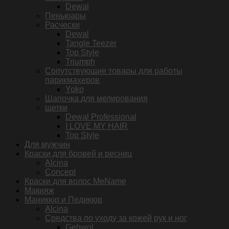
Dewal
Пеньюары
Расчески
Dewal
Tangle Teezer
Top Style
Triumph
Сопутствующие товары для работы
парикмахеров
Yoko
Шапочка для мелирования
щетки
Dewal Professional
I LOVE MY HAIR
Top Style
Для мужчин
Краски для бровей и ресниц
Alcina
Concept
Краски для волос MeName
Макияж
Маникюр и Педикюр
Alcina
Средства по уходу за кожей рук и ног
Gehwol