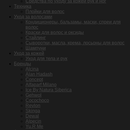
Средства по уходу за кожей рук и ног
Техника
Плойки для волос
Уход за волосами
Кондиционеры, бальзамы, маски, спреи для
волос
Краски для волос и оксиды
Стайлинг
Сыворотки, масла, крема, лосьоны для волос
Шампуни
Уход за кожей
Уход для тела и рук
Бренды
Alcina
Alan Hadash
Concept
Alfaparf Milano
Ice By Natura Siberica
Gehwol
Cocochoco
Revlon
Skinga
Dewal
Alpecin
Yu.R Me