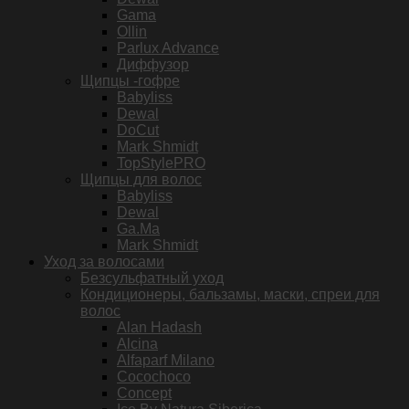
Gama
Ollin
Parlux Advance
Диффузор
Щипцы -гофре
Babyliss
Dewal
DoCut
Mark Shmidt
TopStylePRO
Щипцы для волос
Babyliss
Dewal
Ga.Ma
Mark Shmidt
Уход за волосами
Безсульфатный уход
Кондиционеры, бальзамы, маски, спреи для
волос
Alan Hadash
Alcina
Alfaparf Milano
Cocochoco
Concept