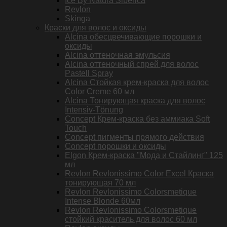
Ice By Natura Siberica
Revlon
Skinga
Краски для волос и оксиды
Alcina обесцвечивающие порошки и
оксиды
Alcina оттеночная эмульсия
Alcina оттеночный спрей для волос
Pastell Spray
Alcina Стойкая крем-краска для волос
Color Creme 60 мл
Alcina Тонирующая краска для волос
Intensiv-Tönung
Concept Крем-краска без аммиака Soft
Touch
Concept пигменты прямого действия
Concept порошки и оксиды
Elgon Крем-краска "Мода и Стайлинг" 125
мл
Revlon Revlonissimo Color Excel Краска
тонирующая 70 мл
Revlon Revlonissimo Colorsmetique
Intense Blonde 60мл
Revlon Revlonissimo Colorsmetique
стойкий краситель для волос 60 мл