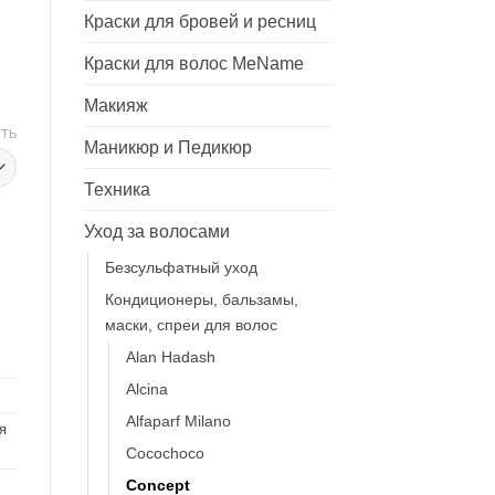
Краски для бровей и ресниц
Краски для волос MeName
Макияж
ТЬ
Маникюр и Педикюр
Техника
Уход за волосами
ления волос Nutri Keratin conditioner 2021
Безсульфатный уход
Кондиционеры, бальзамы,
маски, спреи для волос
Alan Hadash
Alcina
Alfaparf Milano
я
Cocochoco
Concept