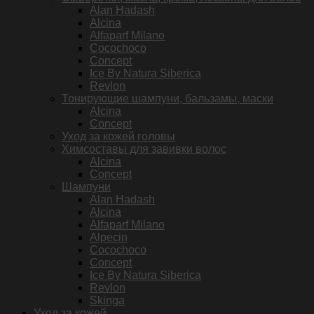
Alan Hadash
Alcina
Alfaparf Milano
Cocochoco
Concept
Ice By Natura Siberica
Revlon
Тонирующие шампуни, бальзамы, маски
Alcina
Concept
Уход за кожей головы
Химсоставы для завивки волос
Alcina
Concept
Шампуни
Alan Hadash
Alcina
Alfaparf Milano
Alpecin
Cocochoco
Concept
Ice By Natura Siberica
Revlon
Skinga
Уход за кожей