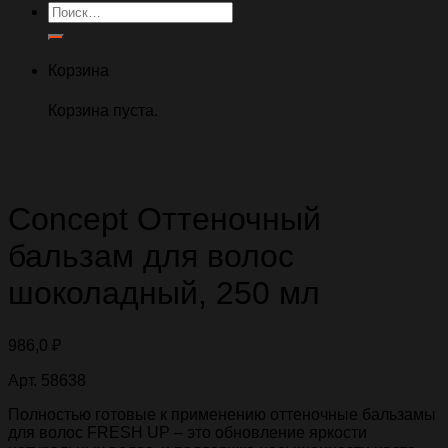
Искать:
Корзина
Корзина пуста.
Concept Оттеночный
бальзам для волос
шоколадный, 250 мл
986,0
₽
Арт. 58638
Полностью готовые к применению оттеночные бальзамы
для волос FRESH UP – это обновление яркости