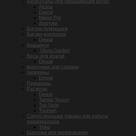
Аксессуары для окрашивания волос
Alcina
Dewal
Melon Pro
фартуки
Бигуди-бумеранги
Бигуди-коклюшки
Dewal
брашинги
Olivia Garden
Весы для краски
Dewal
воротники для стрижки
пелерины
Dewal
Пеньюары
Расчески
Dewal
Tangle Teezer
Top Style
Triumph
Сопутствующие товары для работы
парикмахеров
Yoko
Шапочка для мелирования