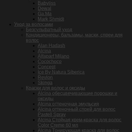
Babyliss
Dewal
Ga.Ma
Mark Shmidt
Уход за волосами
Безсульфатный уход
Кондиционеры, бальзамы, маски, спреи для
волос
Alan Hadash
Alcina
Alfaparf Milano
Cocochoco
Concept
Ice By Natura Siberica
Revlon
Skinga
Краски для волос и оксиды
Alcina обесцвечивающие порошки и
оксиды
Alcina оттеночная эмульсия
Alcina оттеночный спрей для волос
Pastell Spray
Alcina Стойкая крем-краска для волос
Color Creme 60 мл
Alcina Тонирующая краска для волос