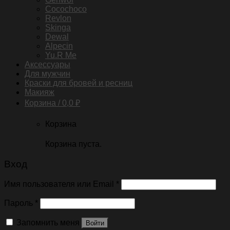
Cocochoco
Revlon
Skinga
Dewal
Alpecin
Yu.R Me
Аксессуары
Для мужчин
Краски для бровей и ресниц
Макияж
Корзина /
0,0
₽
Корзина
Корзина пуста.
Вход
Имя пользователя или Email
*
Пароль
*
Запомнить меня
Войти