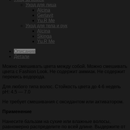
Уход для лица
Alcina
Gerlavit
Yu.R Me
Уход для тела и рук
Alcina
Skinga
Yu.R Me
Описание
Детали
Можно смешивать цвета между собой. Можно смешивать
цвета с Fashion Look. Не содержит аммиак. Не содержит
перекись водорода.
Для любого типа волос. Стойкость цвета до 4-6 недель
pH: 4.5 — 7.0
Не требует смешивания с оксидантом или активатором.
Применение
Нанесите бальзам на сухие или влажные волосы,
равномерно распределите по всей длине. Выдержите от