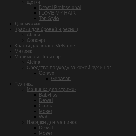
щетки
Dewal Professional
I LOVE MY HAIR
Top Style
Для мужчин
Краски для бровей и ресниц
Alcina
Concept
Краски для волос MeName
Макияж
Маникюр и Педикюр
Alcina
Средства по уходу за кожей рук и ног
Gehwol
Gerlasan
Техника
Машинка для стрижек
Babyliss
Dewal
Ga-ma
Moser
Wahl
Насадки для машинок
Dewal
Moser