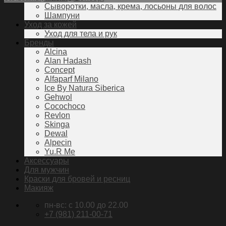
Сыворотки, масла, крема, лосьоны для волос
Шампуни
Уход за кожей
Уход для тела и рук
Бренды
Alcina
Alan Hadash
Concept
Alfaparf Milano
Ice By Natura Siberica
Gehwol
Cocochoco
Revlon
Skinga
Dewal
Alpecin
Yu.R Me
Аксессуары
Для мужчин
Краски для бровей и ресниц
Макияж
пн-вс: c 10.00 до 22.00
+7 (981) 211-00-71