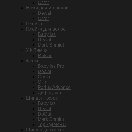
Oster
Ножи для машинок
Dewal
Oster
Плойка
Плойки для волос
Babyliss
Dewal
Mark Shmidt
УФ Лампа
RuNail
Фены
Babyliss Pro
Dewal
Gama
Ollin
Parlux Advance
Диффузор
Щипцы -гофре
Babyliss
Dewal
DoCut
Mark Shmidt
TopStylePRO
Щипцы для волос