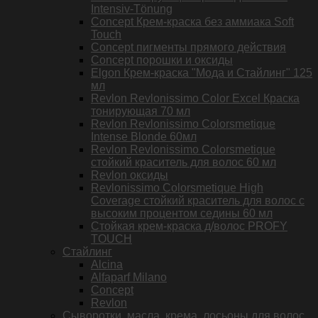
Intensiv-Tönung
Concept Крем-краска без аммиака Soft
Touch
Concept пигменты прямого действия
Concept порошки и оксиды
Elgon Крем-краска "Мода и Стайлинг" 125
мл
Revlon Revlonissimo Color Excel Краска
тонирующая 70 мл
Revlon Revlonissimo Colorsmetique
Intense Blonde 60мл
Revlon Revlonissimo Colorsmetique
стойкий краситель для волос 60 мл
Revlon оксиды
Revlonissimo Colorsmetique High
Coverage стойкий краситель для волос с
высоким процентом седины 60 мл
Стойкая крем-краска д/волос PROFY
TOUCH
Стайлинг
Alcina
Alfaparf Milano
Concept
Revlon
Сыворотки, масла, крема, лосьоны для волос