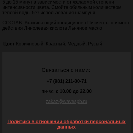
5 до 15 минут в зависимости от желаемой степени
интенсивности цвета. Смойте обильным количеством
теплой воды без использования шампуня.
СОСТАВ: Ухаживающий кондиционер Пигменты прямого
действия Линолевая кислота Льняное масло
Цвет
Коричневый, Красный, Медный, Русый
Связаться с нами:
+7 (981) 211-00-71
пн-вс:
c 10.00 до 22.00
zakaz@wavespb.ru
Политика в отношении обработки персональных
данных