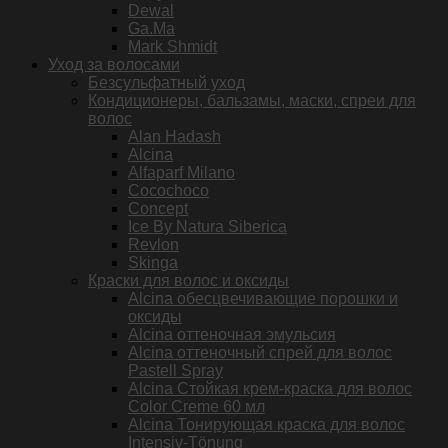
Dewal
Ga.Ma
Mark Shmidt
Уход за волосами
Безсульфатный уход
Кондиционеры, бальзамы, маски, спреи для
волос
Alan Hadash
Alcina
Alfaparf Milano
Cocochoco
Concept
Ice By Natura Siberica
Revlon
Skinga
Краски для волос и оксиды
Alcina обесцвечивающие порошки и
оксиды
Alcina оттеночная эмульсия
Alcina оттеночный спрей для волос
Pastell Spray
Alcina Стойкая крем-краска для волос
Color Creme 60 мл
Alcina Тонирующая краска для волос
Intensiv-Tönung