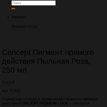
Искать:
Корзина
Корзина пуста.
Concept Пигмент прямого
действия Пыльная Роза,
250 мл
723,0
₽
Арт. 57341
Полностью готовые к применению пигменты прямого
действия
CONCEPT FASHION LOOK
– это яркая