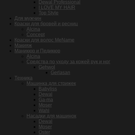
Dewal Professional
I LOVE MY HAIR
Top Style
Для мужчин
Краски для бровей и ресниц
Alcina
Concept
Краски для волос MeName
Макияж
Маникюр и Педикюр
Alcina
Средства по уходу за кожей рук и ног
Gehwol
Gerlasan
Техника
Машинка для стрижек
Babyliss
Dewal
Ga-ma
Moser
Wahl
Насадки для машинок
Dewal
Moser
Oster