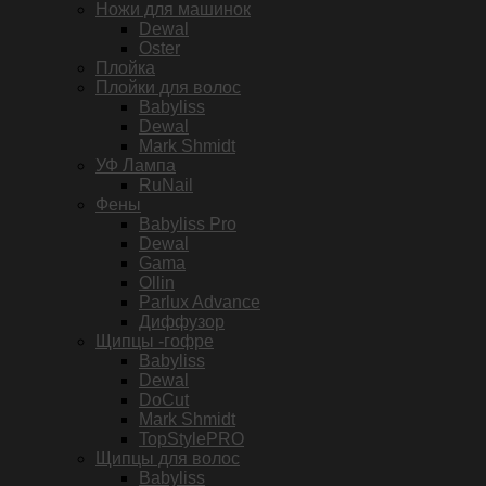
Ножи для машинок
Dewal
Oster
Плойка
Плойки для волос
Babyliss
Dewal
Mark Shmidt
УФ Лампа
RuNail
Фены
Babyliss Pro
Dewal
Gama
Ollin
Parlux Advance
Диффузор
Щипцы -гофре
Babyliss
Dewal
DoCut
Mark Shmidt
TopStylePRO
Щипцы для волос
Babyliss