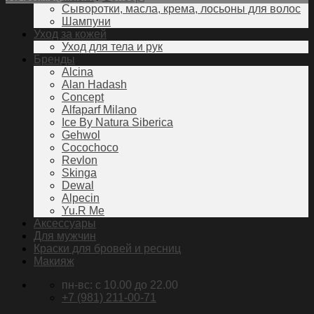
Сыворотки, масла, крема, лосьоны для волос
Шампуни
Уход за кожей
Уход для тела и рук
Бренды
Alcina
Alan Hadash
Concept
Alfaparf Milano
Ice By Natura Siberica
Gehwol
Cocochoco
Revlon
Skinga
Dewal
Alpecin
Yu.R Me
Аксессуары
Для мужчин
Краски для бровей и ресниц
Макияж
пн-вс: c 10.00 до 22.00
+7 (981) 211-00-71