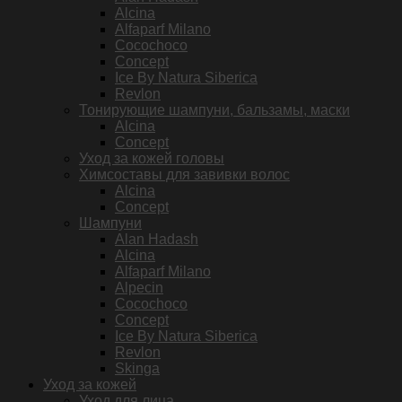
Alcina
Alfaparf Milano
Cocochoco
Concept
Ice By Natura Siberica
Revlon
Тонирующие шампуни, бальзамы, маски
Alcina
Concept
Уход за кожей головы
Химсоставы для завивки волос
Alcina
Concept
Шампуни
Alan Hadash
Alcina
Alfaparf Milano
Alpecin
Cocochoco
Concept
Ice By Natura Siberica
Revlon
Skinga
Уход за кожей
Уход для лица