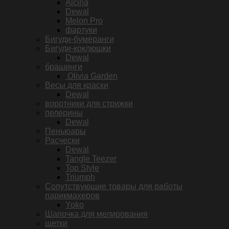
Alcina
Dewal
Melon Pro
фартуки
Бигуди-бумеранги
Бигуди-коклюшки
Dewal
брашинги
Olivia Garden
Весы для краски
Dewal
воротники для стрижки
пелерины
Dewal
Пеньюары
Расчески
Dewal
Tangle Teezer
Top Style
Triumph
Сопутствующие товары для работы
парикмахеров
Yoko
Шапочка для мелирования
щетки