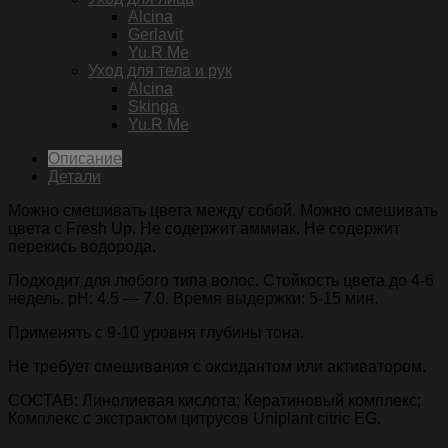
Alcina
Gerlavit
Yu.R Me
Уход для тела и рук
Alcina
Skinga
Yu.R Me
Описание
Детали
Можно смешивать цвета между собой. Можно смешивать
цвета с Fresh Up. Не содержит аммиак. Не содержит
перекись водорода.
Подходит для любого типа волос. Стойкость цвета до 4-6
недель. pH: 4.5 — 7.0. Время выдержки: 5-15 мин.
Применять с 9-10 уровня глубины тона.
Не требует смешивания с оксидантом или активатором.
СОСТАВ: Линолиевая кислота; Кератиновый комплекс;
Комплекс с экстрактом цитрусов Uniplant citric EG.