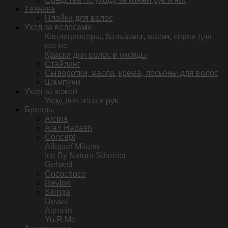
Техника
Плойки для волос
Уход за волосами
Кондиционеры, бальзамы, маски, спреи для
волос
Краски для волос и оксиды
Стайлинг
Сыворотки, масла, крема, лосьоны для волос
Шампуни
Уход за кожей
Уход для тела и рук
Бренды
Alcina
Alan Hadash
Concept
Alfaparf Milano
Ice By Natura Siberica
Gehwol
Cocochoco
Revlon
Skinga
Dewal
Alpecin
Yu.R Me