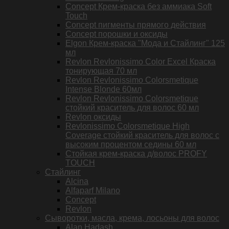
Concept Крем-краска без аммиака Soft
Touch
Concept пигменты прямого действия
Concept порошки и оксиды
Elgon Крем-краска "Мода и Стайлинг" 125
мл
Revlon Revlonissimo Color Excel Краска
тонирующая 70 мл
Revlon Revlonissimo Colorsmetique
Intense Blonde 60мл
Revlon Revlonissimo Colorsmetique
стойкий краситель для волос 60 мл
Revlon оксиды
Revlonissimo Colorsmetique High
Coverage стойкий краситель для волос с
высоким процентом седины 60 мл
Стойкая крем-краска д/волос PROFY
TOUCH
Стайлинг
Alcina
Alfaparf Milano
Concept
Revlon
Сыворотки, масла, крема, лосьоны для волос
Alan Hadash