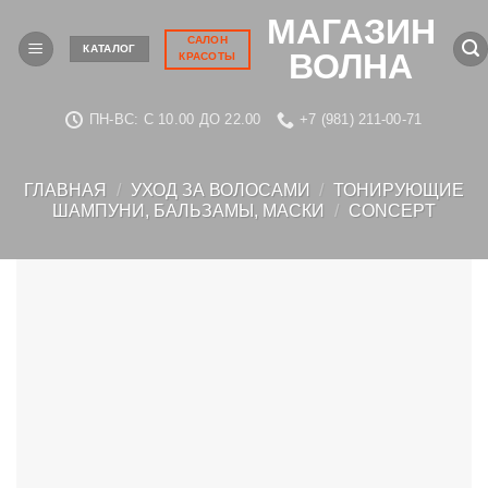
Skip
МАГАЗИН
to
САЛОН
КАТАЛОГ
ВОЛНА
КРАСОТЫ
content
ПН-ВС: C 10.00 ДО 22.00
+7 (981) 211-00-71
ГЛАВНАЯ
/
УХОД ЗА ВОЛОСАМИ
/
ТОНИРУЮЩИЕ
ШАМПУНИ, БАЛЬЗАМЫ, МАСКИ
/
CONCEPT