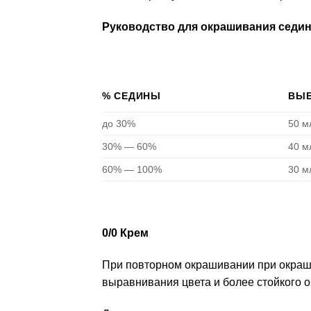
Руководство для окрашивания седи
% СЕДИНЫ
ВЫБ
до 30%
50 м
30% — 60%
40 м
60% — 100%
30 м
0/0 Крем
При повторном окрашивании при окраши
выравнивания цвета и более стойкого 