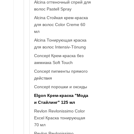
Alcina оттеночный спрей для
волос Pastell Spray
Alcina Стойкая крем-краска
для волос Color Creme 60
мл
Alcina Тонирующая краска
для волос Intensiv-Tönung
Concept Крем-краска без
аммиака Soft Touch
Concept пигменты прямого
действия
Concept порошки и оксиды
Elgon Крем-краска "Мода
и Стайлинг" 125 мл
Revlon Revlonissimo Color
Excel Краска тонирующая
70 мл
Revlon Revlonissimo