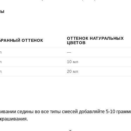
ны
ОТТЕНОК НАТУРАЛЬНЫХ
РАННЫЙ ОТТЕНОК
ЦВЕТОВ
л
—
л
10 мл
л
20 мл
вании седины во все типы смесей добавляйте 5-10 граммов
окрашивания.