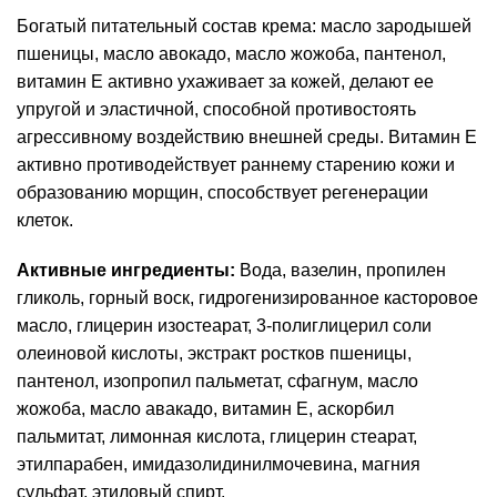
Богатый питательный состав крема: масло зародышей
пшеницы, масло авокадо, масло жожоба, пантенол,
витамин Е активно ухаживает за кожей, делают ее
упругой и эластичной, способной противостоять
агрессивному воздействию внешней среды. Витамин Е
активно противодействует раннему старению кожи и
образованию морщин, способствует регенерации
клеток.
Активные ингредиенты:
Вода, вазелин, пропилен
гликоль, горный воск, гидрогенизированное касторовое
масло, глицерин изостеарат, 3-полиглицерил соли
олеиновой кислоты, экстракт ростков пшеницы,
пантенол, изопропил пальметат, сфагнум, масло
жожоба, масло авакадо, витамин Е, аскорбил
пальмитат, лимонная кислота, глицерин стеарат,
этилпарабен, имидазолидинилмочевина, магния
сульфат, этиловый спирт.