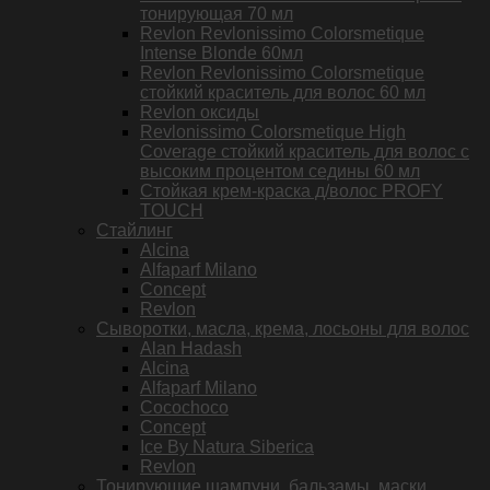
тонирующая 70 мл
Revlon Revlonissimo Colorsmetique
Intense Blonde 60мл
Revlon Revlonissimo Colorsmetique
стойкий краситель для волос 60 мл
Revlon оксиды
Revlonissimo Colorsmetique High
Coverage стойкий краситель для волос с
высоким процентом седины 60 мл
Стойкая крем-краска д/волос PROFY
TOUCH
Стайлинг
Alcina
Alfaparf Milano
Concept
Revlon
Сыворотки, масла, крема, лосьоны для волос
Alan Hadash
Alcina
Alfaparf Milano
Cocochoco
Concept
Ice By Natura Siberica
Revlon
Тонирующие шампуни, бальзамы, маски