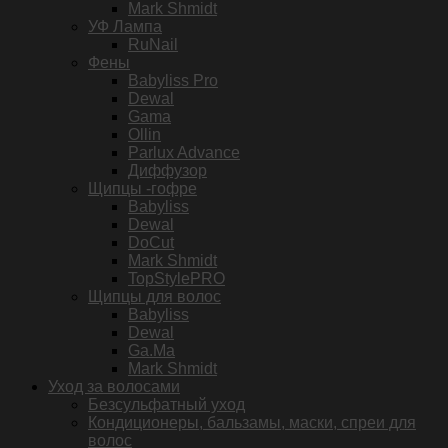
Mark Shmidt
УФ Лампа
RuNail
Фены
Babyliss Pro
Dewal
Gama
Ollin
Parlux Advance
Диффузор
Щипцы -гофре
Babyliss
Dewal
DoCut
Mark Shmidt
TopStylePRO
Щипцы для волос
Babyliss
Dewal
Ga.Ma
Mark Shmidt
Уход за волосами
Безсульфатный уход
Кондиционеры, бальзамы, маски, спреи для
волос