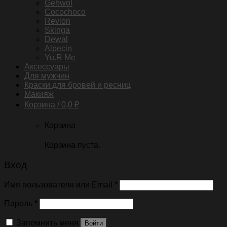
Gehwol
Cocochoco
Revlon
Skinga
Dewal
Alpecin
Yu.R Me
Аксессуары
Для мужчин
Краски для бровей и ресниц
Макияж
Корзина /
0,0
₽
Корзина
Корзина пуста.
Вход
Имя пользователя или Email
*
Пароль
*
Запомнить меня
Войти