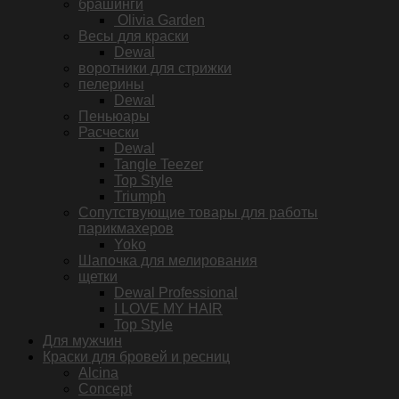
брашинги
Olivia Garden
Весы для краски
Dewal
воротники для стрижки
пелерины
Dewal
Пеньюары
Расчески
Dewal
Tangle Teezer
Top Style
Triumph
Сопутствующие товары для работы
парикмахеров
Yoko
Шапочка для мелирования
щетки
Dewal Professional
I LOVE MY HAIR
Top Style
Для мужчин
Краски для бровей и ресниц
Alcina
Concept