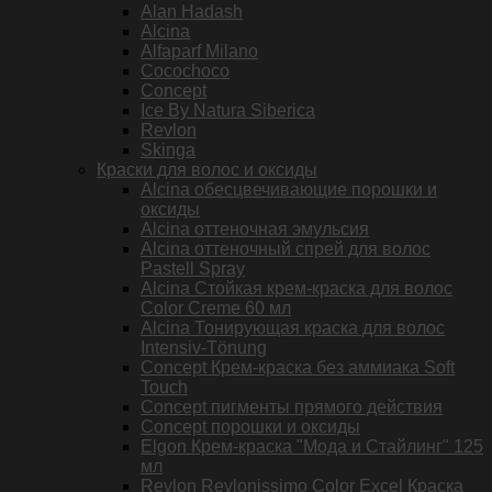
Alan Hadash
Alcina
Alfaparf Milano
Cocochoco
Concept
Ice By Natura Siberica
Revlon
Skinga
Краски для волос и оксиды
Alcina обесцвечивающие порошки и
оксиды
Alcina оттеночная эмульсия
Alcina оттеночный спрей для волос
Pastell Spray
Alcina Стойкая крем-краска для волос
Color Creme 60 мл
Alcina Тонирующая краска для волос
Intensiv-Tönung
Concept Крем-краска без аммиака Soft
Touch
Concept пигменты прямого действия
Concept порошки и оксиды
Elgon Крем-краска "Мода и Стайлинг" 125
мл
Revlon Revlonissimo Color Excel Краска