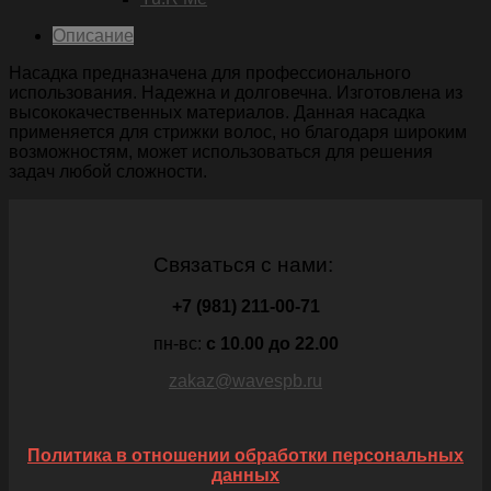
Описание
Насадка предназначена для профессионального
использования. Надежна и долговечна. Изготовлена из
высококачественных материалов. Данная насадка
применяется для стрижки волос, но благодаря широким
возможностям, может использоваться для решения
задач любой сложности.
Связаться с нами:
+7 (981) 211-00-71
пн-вс:
c 10.00 до 22.00
zakaz@wavespb.ru
Политика в отношении обработки персональных
данных