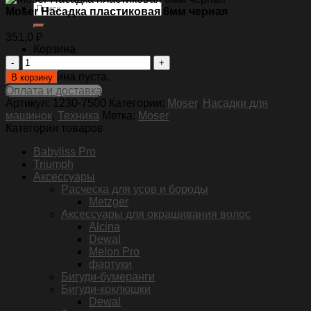
Искать:
Moser Насадка пластиковая 6мм черная
351,0
₽
Корзина
Количество
товара
Корзина пуста.
В корзину
Moser
Оплата и доставка
Насадка
Артикул:
1230-7500
Категории:
Moser
,
Насадки для
пластиковая
машинок
,
Техника
Метка:
Moser
6мм
Категории товаров
черная
Babyliss Pro
Triumph
Аксессуары
Pасческа для усов и бороды
Metzger
Аксессуары для окрашивания волос
Alcina
Dewal
Melon Pro
фартуки
Бигуди-бумеранги
Бигуди-коклюшки
Dewal