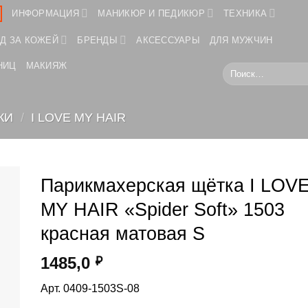
ИНФОРМАЦИЯ
МАНИКЮР И ПЕДИКЮР
ТЕХНИКА
Д ЗА КОЖЕЙ
БРЕНДЫ
АКСЕССУАРЫ
ДЛЯ МУЖЧИН
НИЦ
МАКИЯЖ
Искать:
КИ
/
I LOVE MY HAIR
Парикмахерская щётка I LOV
MY HAIR «Spider Soft» 1503
красная матовая S
1485,0
₽
Арт. 0409-1503S-08