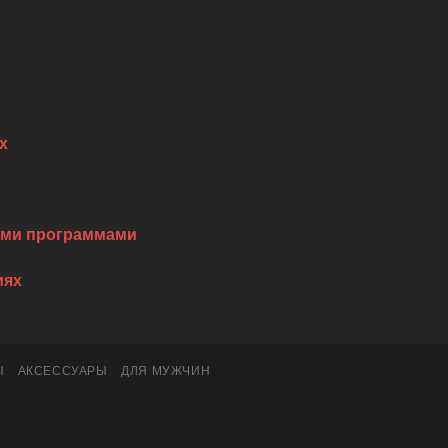
х
ими программами
иях
Ы
АКСЕССУАРЫ
ДЛЯ МУЖЧИН