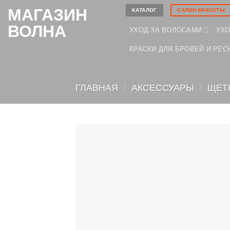
Skip
МАГАЗИН
КАТАЛОГ
САЛОН КРАСОТЫ
to
ВОЛНА
УХОД ЗА ВОЛОСАМИ
УХО
content
КРАСКИ ДЛЯ БРОВЕЙ И РЕС
ГЛАВНАЯ
/
АКСЕССУАРЫ
/
ЩЕТ