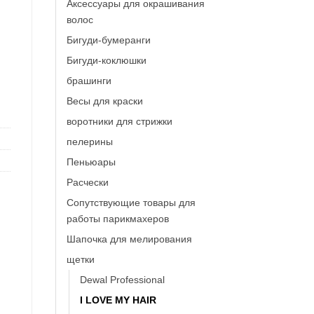
Аксессуары для окрашивания
волос
Бигуди-бумеранги
IR "Spider Soft" 1503 красная матовая S
Бигуди-коклюшки
брашинги
Весы для краски
воротники для стрижки
пелерины
Пеньюары
Расчески
Сопутствующие товары для
работы парикмахеров
Шапочка для мелирования
щетки
Dewal Professional
I LOVE MY HAIR