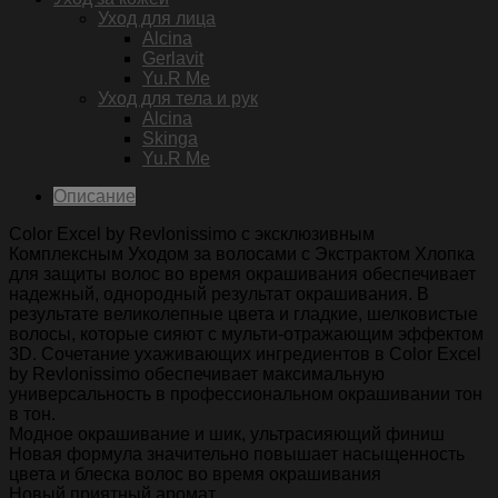
Уход для лица
Alcina
Gerlavit
Yu.R Me
Уход для тела и рук
Alcina
Skinga
Yu.R Me
Описание
Color Excel by Revlonissimo с эксклюзивным
Комплексным Уходом за волосами с Экстрактом Хлопка
для защиты волос во время окрашивания обеспечивает
надежный, однородный результат окрашивания. В
результате великолепные цвета и гладкие, шелковистые
волосы, которые сияют c мульти-отражающим эффектом
3D. Сочетание ухаживающих ингредиентов в Color Excel
by Revlonissimo обеспечивает максимальную
универсальность в профессиональном окрашивании тон
в тон.
Модное окрашивание и шик, ультрасияющий финиш
Новая формула значительно повышает насыщенность
цвета и блеска волос во время окрашивания
Новый приятный аромат