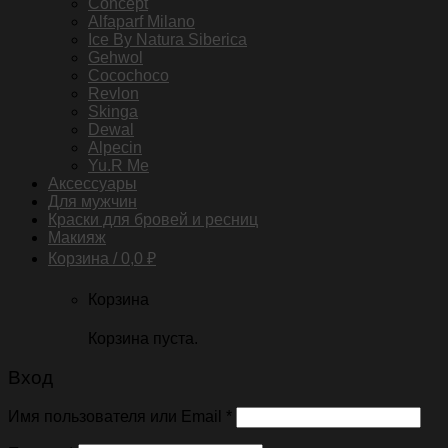
Concept
Alfaparf Milano
Ice By Natura Siberica
Gehwol
Cocochoco
Revlon
Skinga
Dewal
Alpecin
Yu.R Me
Аксессуары
Для мужчин
Краски для бровей и ресниц
Макияж
Корзина /
0,0
₽
Корзина
Корзина пуста.
Вход
Имя пользователя или Email
*