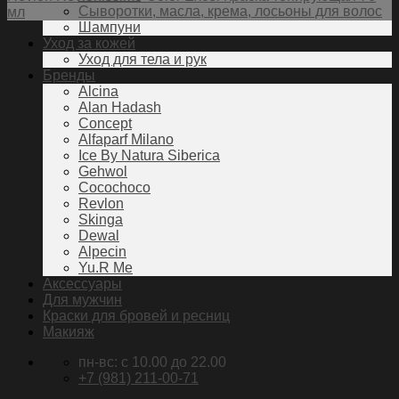
Сыворотки, масла, крема, лосьоны для волос
мл
Шампуни
Уход за кожей
Уход для тела и рук
Бренды
Alcina
Alan Hadash
Concept
Alfaparf Milano
Ice By Natura Siberica
Gehwol
Cocochoco
Revlon
Skinga
Dewal
Alpecin
Yu.R Me
Аксессуары
Для мужчин
Краски для бровей и ресниц
Макияж
пн-вс: c 10.00 до 22.00
+7 (981) 211-00-71