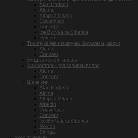
Alan Hadash
Alcina
Alfaparf Milano
Cocochoco
Concept
Ice By Natura Siberica
Revlon
Тонирующие шампуни, бальзамы, маски
Alcina
Concept
Уход за кожей головы
Химсоставы для завивки волос
Alcina
Concept
Шампуни
Alan Hadash
Alcina
Alfaparf Milano
Alpecin
Cocochoco
Concept
Ice By Natura Siberica
Revlon
Skinga
Уход за кожей