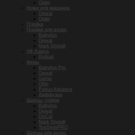
Oster
Ножи для машинок
Dewal
Oster
Плойка
Плойки для волос
Babyliss
Dewal
Mark Shmidt
УФ Лампа
RuNail
Фены
Babyliss Pro
Dewal
Gama
Ollin
Parlux Advance
Диффузор
Щипцы -гофре
Babyliss
Dewal
DoCut
Mark Shmidt
TopStylePRO
Щипцы для волос