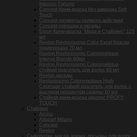
Intensiv-Tönung
Concept Крем-краска без аммиака Soft
Touch
Concept пигменты прямого действия
Concept порошки и оксиды
Elgon Крем-краска "Мода и Стайлинг" 125
мл
Revlon Revlonissimo Color Excel Краска
тонирующая 70 мл
Revlon Revlonissimo Colorsmetique
Intense Blonde 60мл
Revlon Revlonissimo Colorsmetique
стойкий краситель для волос 60 мл
Revlon оксиды
Revlonissimo Colorsmetique High
Coverage стойкий краситель для волос с
высоким процентом седины 60 мл
Стойкая крем-краска д/волос PROFY
TOUCH
Стайлинг
Alcina
Alfaparf Milano
Concept
Revlon
Сыворотки, масла, крема, лосьоны для волос