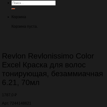
Искать:
Корзина
Корзина пуста.
Revlon Revlonissimo Color
Excel Краска для волос
тонирующая, безаммиачная
6.21, 70мл
1787,0
₽
Арт. 7244148621