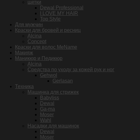
щетки
Dewal Professional
I LOVE MY HAIR
Top Style
Для мужчин
Краски для бровей и ресниц
Alcina
Concept
Краски для волос MeName
Макияж
Маникюр и Педикюр
Alcina
Средства по уходу за кожей рук и ног
Gehwol
Gerlasan
Техника
Машинка для стрижек
Babyliss
Dewal
Ga-ma
Moser
Wahl
Насадки для машинок
Dewal
Moser