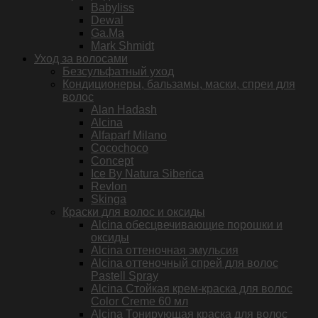
Babyliss
Dewal
Ga.Ma
Mark Shmidt
Уход за волосами
Безсульфатный уход
Кондиционеры, бальзамы, маски, спреи для
волос
Alan Hadash
Alcina
Alfaparf Milano
Cocochoco
Concept
Ice By Natura Siberica
Revlon
Skinga
Краски для волос и оксиды
Alcina обесцвечивающие порошки и
оксиды
Alcina оттеночная эмульсия
Alcina оттеночный спрей для волос
Pastell Spray
Alcina Стойкая крем-краска для волос
Color Creme 60 мл
Alcina Тонирующая краска для волос