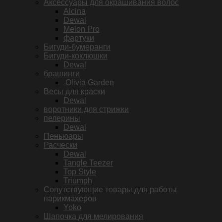
Аксессуары для окрашивания волос
Alcina
Dewal
Melon Pro
фартуки
Бигуди-бумеранги
Бигуди-коклюшки
Dewal
брашинги
Olivia Garden
Весы для краски
Dewal
воротники для стрижки
пелерины
Dewal
Пеньюары
Расчески
Dewal
Tangle Teezer
Top Style
Triumph
Сопутствующие товары для работы
парикмахеров
Yoko
Шапочка для мелирования