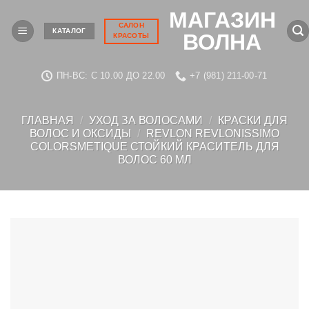
Skip
МАГАЗИН
to
САЛОН
КАТАЛОГ
ВОЛНА
КРАСОТЫ
content
ПН-ВС: C 10.00 ДО 22.00
+7 (981) 211-00-71
ГЛАВНАЯ
/
УХОД ЗА ВОЛОСАМИ
/
КРАСКИ ДЛЯ
ВОЛОС И ОКСИДЫ
/
REVLON REVLONISSIMO
COLORSMETIQUE СТОЙКИЙ КРАСИТЕЛЬ ДЛЯ
ВОЛОС 60 МЛ