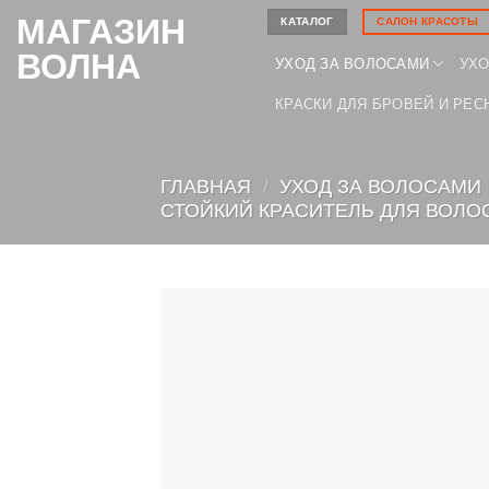
Skip
МАГАЗИН
КАТАЛОГ
САЛОН КРАСОТЫ
to
ВОЛНА
УХОД ЗА ВОЛОСАМИ
УХО
content
КРАСКИ ДЛЯ БРОВЕЙ И РЕС
ГЛАВНАЯ
/
УХОД ЗА ВОЛОСАМИ
СТОЙКИЙ КРАСИТЕЛЬ ДЛЯ ВОЛОС