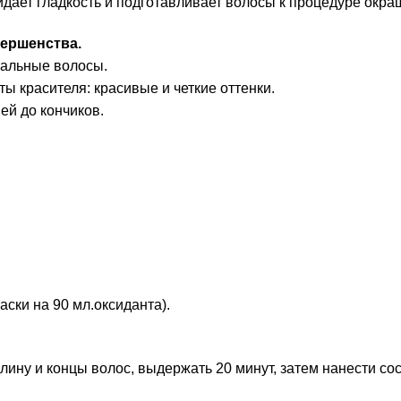
дает гладкость и подготавливает волосы к процедуре окра
вершенства.
ральные волосы.
 красителя: красивые и четкие оттенки.
ей до кончиков.
аски на 90 мл.оксиданта).
ину и концы волос, выдержать 20 минут, затем нанести со