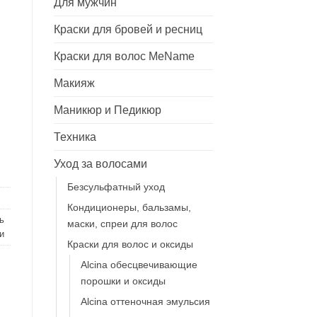
Для мужчин
Краски для бровей и ресниц
Краски для волос MeName
Макияж
 стойкий краситель для волос 4.41, 60мл
Маникюр и Педикюр
Техника
Уход за волосами
Безсульфатный уход
Кондиционеры, бальзамы,
ь
маски, спреи для волос
и
Краски для волос и оксиды
Alcina обесцвечивающие
порошки и оксиды
Alcina оттеночная эмульсия