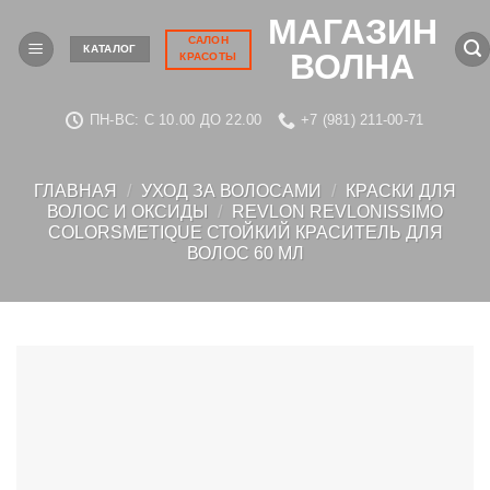
Skip
МАГАЗИН
to
САЛОН
КАТАЛОГ
ВОЛНА
КРАСОТЫ
content
ПН-ВС: C 10.00 ДО 22.00
+7 (981) 211-00-71
ГЛАВНАЯ
/
УХОД ЗА ВОЛОСАМИ
/
КРАСКИ ДЛЯ
ВОЛОС И ОКСИДЫ
/
REVLON REVLONISSIMO
COLORSMETIQUE СТОЙКИЙ КРАСИТЕЛЬ ДЛЯ
ВОЛОС 60 МЛ