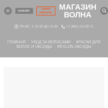
Skip
МАГАЗИН
to
САЛОН
КАТАЛОГ
ВОЛНА
КРАСОТЫ
content
ПН-ВС: C 10.00 ДО 22.00
+7 (981) 211-00-71
ГЛАВНАЯ
/
УХОД ЗА ВОЛОСАМИ
/
КРАСКИ ДЛЯ
ВОЛОС И ОКСИДЫ
/
REVLON ОКСИДЫ