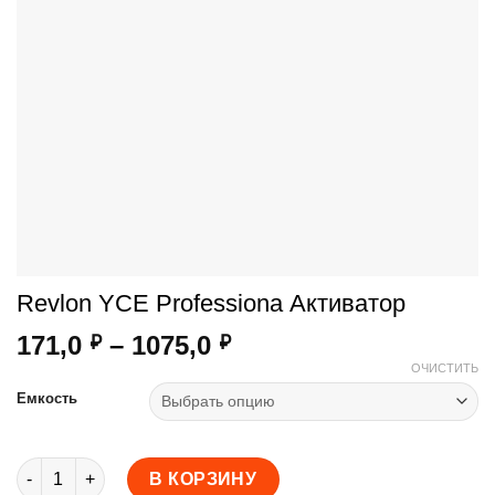
Revlon YCE Professiona Активатор
Диапазон
171,0
–
1075,0
₽
₽
цен:
ОЧИСТИТЬ
171,0 ₽
Емкость
–
1075,0 ₽
Количество товара Revlon YCE Professiona Активатор
В КОРЗИНУ